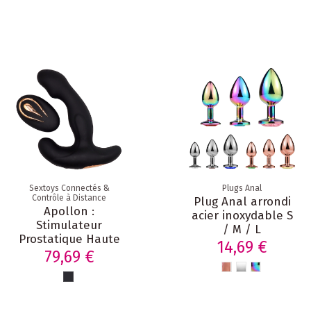
Sextoys Connectés &
Plugs Anal
Contrôle à Distance
Plug Anal arrondi
Apollon :
acier inoxydable S
Stimulateur
/ M / L
Prostatique Haute
14,69 €
Qualité à 12 Modes
79,69 €
de Vibration avec
Télécommande