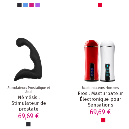
Expérience - Mon
– 10 Modes &
premier sextoy
Recharge USB
Stimulateurs Prostatique et
Masturbateurs Hommes
Anal
Éros : Masturbateur
Némésis :
Électronique pour
Stimulateur de
Sensations
prostate
Réalistes avec
69,69 €
ergonomique et
69,69 €
écouteurs
flexible à 9
vibrations