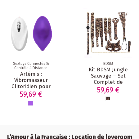
Sextoys Connectés &
BDSM
Contrôle à Distance
Kit BDSM Jungle
Artémis :
Sauvage – Set
Vibromasseur
Complet de
Clitoridien pour
Restriction &
59,69 €
culotte 9 modes de
59,69 €
Domination en Cuir
vibrations avec
Léopard
télécommande
L’Amour à la Française : Location de loveroom