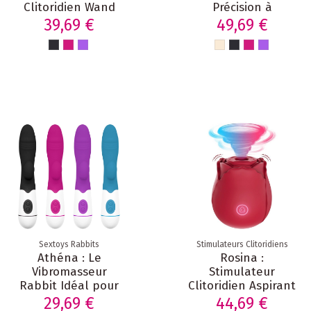
Clitoridien Wand
Précision à
Haute Performance
Stimulation
39,69 €
49,69 €
– 20 Modes & 8
Variable &
Intensités
Intensité Réglable
Sextoys Rabbits
Stimulateurs Clitoridiens
Athéna : Le
Rosina :
Vibromasseur
Stimulateur
Rabbit Idéal pour
Clitoridien Aspirant
une Première
Haute Performance
29,69 €
44,69 €