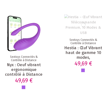
Sextoys Connectés &
Contrôle à Distance
Hestia : Œuf Vibrant
haut de gamme 10
modes,
Sextoys Connectés &
Contrôle à Distance
télécommande et
49,69 €
Nyx : Oeuf vibrant
chargeur USB
ergonomique
contrôlé à Distance
via une application
49,69 €