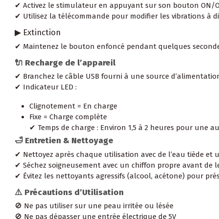
✔ Activez le stimulateur en appuyant sur son bouton ON/O
✔ Utilisez la télécommande pour modifier les vibrations à d
▶ Extinction
✔ Maintenez le bouton enfoncé pendant quelques secondes
🔌 Recharge de l’appareil
✔ Branchez le câble USB fourni à une source d’alimentation
✔ Indicateur LED :
Clignotement = En charge
Fixe = Charge complète
✔ Temps de charge : Environ 1,5 à 2 heures pour une au
🛁 Entretien & Nettoyage
✔ Nettoyez après chaque utilisation avec de l’eau tiède et 
✔ Séchez soigneusement avec un chiffon propre avant de le
✔ Évitez les nettoyants agressifs (alcool, acétone) pour prés
⚠️ Précautions d’Utilisation
🚫 Ne pas utiliser sur une peau irritée ou lésée
🚫 Ne pas dépasser une entrée électrique de 5V