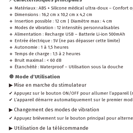
🔹 Matériaux : ABS + Silicone médical ultra-doux – Confort o
🔹 Dimensions : 16,2 cm x 10,2 cm x 4,2 cm
🔹 Insertion possible : 12 cm | Diamètre max : 4 cm
🔹 Modes de vibration : 12 intensités personnalisables
🔹 Alimentation : Recharge USB – Batterie Li-ion 500mAh
🔹 Entrée électrique : 5V (ne pas dépasser cette limite)
🔹 Autonomie : 1 à 1,5 heures
🔹 Temps de charge : 1,5 à 2 heures
🔹 Bruit maximal : < 60 dB
🔹 Étanchéité : Waterproof – Utilisation sous la douche
🔘 Mode d’Utilisation
▶ Mise en marche du stimulateur
✔ Appuyez sur le bouton ON/OFF pour allumer l’appareil (mo
✔ L’appareil démarre automatiquement sur le premier mode
▶ Changement des modes de vibration
✔ Appuyez brièvement sur le bouton principal pour alterner
▶ Utilisation de la télécommande