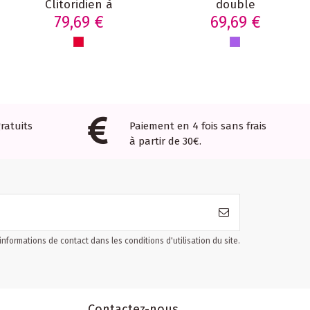
Clitoridien à
double
Succion & Œuf
stimulation
79,69 €
69,69 €
Vibrant
point G et
Télescopique
Clitoris 20
Étanche, Point G
modes
et Clitoris
ratuits
Paiement en 4 fois sans frais
à partir de 30€.
formations de contact dans les conditions d'utilisation du site.
Contactez-nous