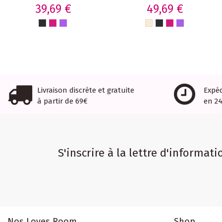
Haute
Stimulation
39,69 €
49,69 €
Performance –
Variable &
20 Modes & 8
Intensité
Intensités
Réglable
Livraison discrète et gratuite
Expé
à partir de 69€
en 2
S'inscrire à la lettre d'informati
Nos Loves Room
Shop