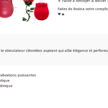
🔹 Facile à nettoyer & discre
Faites de Rosina votre complic
💗🔥
le stimulateur clitoridien aspirant qui allie élégance et perform
 vibrations puissantes
atique
giénique