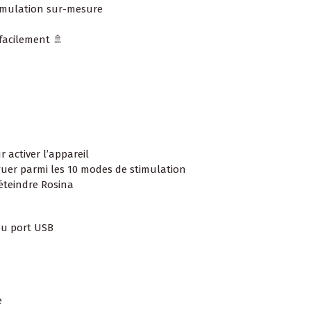
timulation sur-mesure
 facilement 🚿
 activer l’appareil
er parmi les 10 modes de stimulation
éteindre Rosina
ou port USB
e