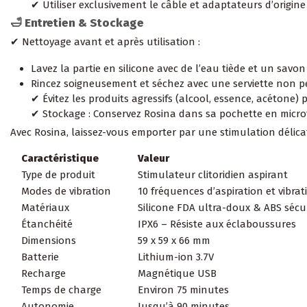
✔ Utiliser exclusivement le câble et adaptateurs d’origin
🛁 Entretien & Stockage
✔ Nettoyage avant et après utilisation :
Lavez la partie en silicone avec de l’eau tiède et un savo
Rincez soigneusement et séchez avec une serviette non 
✔ Évitez les produits agressifs (alcool, essence, acétone) 
✔ Stockage : Conservez Rosina dans sa pochette en microfib
Avec Rosina, laissez-vous emporter par une stimulation délic
Caractéristique
Valeur
Type de produit
Stimulateur clitoridien aspirant
Modes de vibration
10 fréquences d’aspiration et vibrat
Matériaux
Silicone FDA ultra-doux & ABS sécu
Étanchéité
IPX6 – Résiste aux éclaboussures
Dimensions
59 x 59 x 66 mm
Batterie
Lithium-ion 3.7V
Recharge
Magnétique USB
Temps de charge
Environ 75 minutes
Autonomie
Jusqu’à 90 minutes