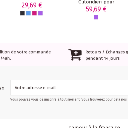
Clitoridien pour
pour une
29,69 €
culotte 9 modes
59,69 €
Première
de vibrations
Expérience -
avec
Mon premier
télécommande
sextoy
dition de votre commande
Retours / Échanges g
4/48h.
pendant 14 jours
on
Vous pouvez vous désinscrire à tout moment. Vous trouverez pour cela nos in
L'amour à la française