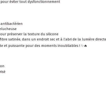
e pour éviter tout dysfonctionnement
n antibactérien
pelucheuse
pour préserver la texture du silicone
re satinée, dans un endroit sec et à l’abri de la lumière direct
ate et puissante pour des moments inoubliables ! ✨🔥
ion
risé